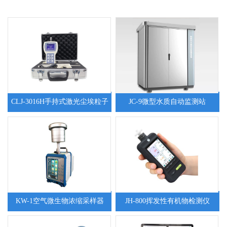
CLJ-3016H手持式激光尘埃粒子
JC-9微型水质自动监测站
计数器
KW-1空气微生物浓缩采样器
JH-800挥发性有机物检测仪